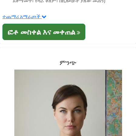
አቀማመጥ፣ የዳራ ቀለም፣ በኪሎባይት ያለው መጠን)
ተጨማሪ አማራጮች
ፎቶ መስቀል እና መቀጠል
ምንጭ