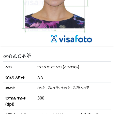
መስፈርቶች
አገር
ማንኛውም አገር (አጠቃላይ)
የሰነድ አይነት
ሌላ
መጠን
ስፋት: 2ኢንች, ቁመት: 2.75ኢንች
የምስል ጥራት
300
(dpi)