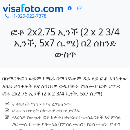
+1-929-922-7378
ፎቶ 2x2.75 ኢንች (2 x 2 3/4
ኢንች, 5x7 ሴ.ሜ) በ2 ሰከንድ
ውስጥ
በስማርትፎን ወይም ካሜራ በማንኛውም ዳራ ላይ ፎቶ አንስተው
እዚህ ይስቀሉት እና ለሰነድዎ ወዲያውኑ የባለሙያ ፎቶ ያግኙ:
ፎቶ 2x2.75 ኢንች (2 x 2 3/4 ኢንች, 5x7 ሴ.ሜ)
ተቀባይነት ማግኘቱ የተረጋገጠ ነው
ፎቶዎን በጥቂት ሰከንዶች ውስጥ ያገኛሉ
የእርስዎ የውጤት ፎቶ ከታች ከተዘረዘሩት መስፈርቶች እና ምሳሌ
ጋር ሙሉ በሙሉ ይዛመዳል (የምስል መጠን፣ የራስ መጠን፣ የዓይን