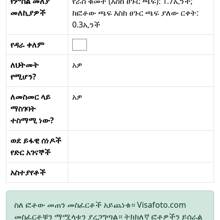
የምስል መለያ
የራስ ቁመት (እስከ ፀጉር ጫፍ): 1.7ኢንች;
መለኪያዎች
ከፎቶው ጫፍ እስከ ፀጉር ጫፍ ያለው ርቀት:
0.3ኢንች
የዳራ ቀለም
ለህትመት
አዎ
የሚሆን?
ለመስመር ላይ
አዎ
ማስገባት
ተስማሚ ነው?
ወደ ይፋዊ ሰነዶች
የድር አገናኞች
አስተያየቶች
ስለ ፎቶው መጠን መስፈርቶች አይጨነቁ። Visafoto.com
መስፈርቶቹን ማሟላቱን ያረጋግጣል። ትክክለኛ ፎቶዎችን ይሰራል