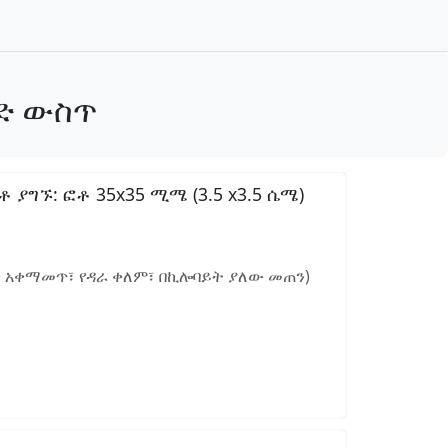
ንድ ውስጥ
ግኙ: ፎቶ 35x35 ሚሜ (3.5 x3.5 ሴሜ)
ን አቀማመጥ፣ የዳራ ቀለም፣ በኪሎባይት ያለው መጠን)