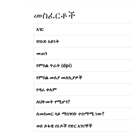
መስፈርቶች
አገር
የሰነድ አይነት
መጠን
የምስል ጥራት (dpi)
የምስል መለያ መለኪያዎች
የዳራ ቀለም
ለህትመት የሚሆን?
ለመስመር ላይ ማስገባት ተስማሚ ነው?
ወደ ይፋዊ ሰነዶች የድር አገናኞች