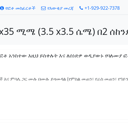
የፎቶ መስፈርቶች
የእውቂያ መረጃ
+1-929-922-7378
x35 ሚሜ (3.5 x3.5 ሴሜ) በ2 ሰከ
 አንስተው እዚህ ይስቀሉት እና ለሰነድዎ ወዲያውኑ የባለሙያ ፎቶ ያ
 እና ምሳሌ ጋር ሙሉ በሙሉ ይዛመዳል (የምስል መጠን፣ የራስ መጠን፣ የዓይ