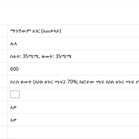
ማንኛውም አገር (አጠቃላይ)
ሌላ
ስፋት: 35ሚሜ, ቁመት: 35ሚሜ
600
የራስ ቁመት (እስከ ፀጉር ጫፍ): 70%; ከፎቶው ጫፍ እስከ ፀጉር ጫፍ 
አዎ
አዎ