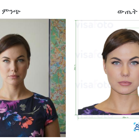
ምንጭ
ውጤት