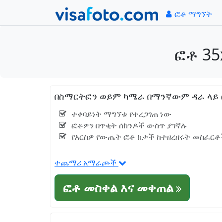
ፎቶ ማግኘት
ፎቶ 35
በስማርትፎን ወይም ካሜራ በማንኛውም ዳራ ላይ ፎቶ
ተቀባይነት ማግኘቱ የተረጋገጠ ነው
ፎቶዎን በጥቂት ሰከንዶች ውስጥ ያገኛሉ
የእርስዎ የውጤት ፎቶ ከታች ከተዘረዘሩት መስፈርቶች
ተጨማሪ አማራጮች
ፎቶ መስቀል እና መቀጠል