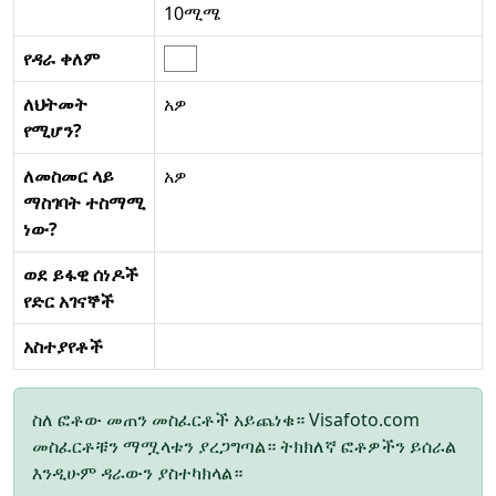
10ሚሜ
የዳራ ቀለም
ለህትመት
አዎ
የሚሆን?
ለመስመር ላይ
አዎ
ማስገባት ተስማሚ
ነው?
ወደ ይፋዊ ሰነዶች
የድር አገናኞች
አስተያየቶች
ስለ ፎቶው መጠን መስፈርቶች አይጨነቁ። Visafoto.com
መስፈርቶቹን ማሟላቱን ያረጋግጣል። ትክክለኛ ፎቶዎችን ይሰራል
እንዲሁም ዳራውን ያስተካክላል።