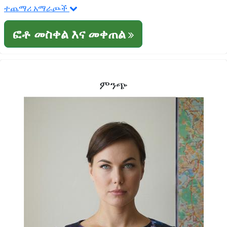
ተጨማሪ አማራጮች
ፎቶ መስቀል እና መቀጠል
ምንጭ