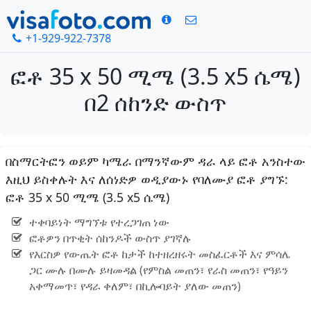
+1-929-922-7378
ፎቶ 35 x 50 ሚሜ (3.5 x5 ሴሜ)
በ2 ሰከንድ ውስጥ
በስማርትፎን ወይም ካሜራ በማንኛውም ዳራ ላይ ፎቶ አንስተው
እዚህ ይስቀሉት እና ለሰነድዎ ወዲያውኑ የባለሙያ ፎቶ ያግኙ:
ፎቶ 35 x 50 ሚሜ (3.5 x5 ሴሜ)
ተቀባይነት ማግኘቱ የተረጋገጠ ነው
ፎቶዎን በጥቂት ሰከንዶች ውስጥ ያገኛሉ
የእርስዎ የውጤት ፎቶ ከታች ከተዘረዘሩት መስፈርቶች እና ምሳሌ
ጋር ሙሉ በሙሉ ይዛመዳል (የምስል መጠን፣ የራስ መጠን፣ የዓይን
አቀማመጥ፣ የዳራ ቀለም፣ በኪሎባይት ያለው መጠን)