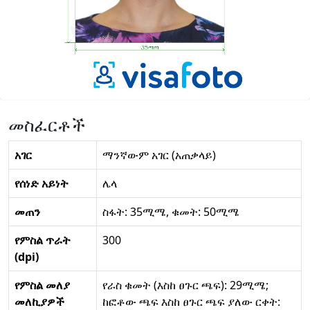
መስፈርቶች
አገር
ማንኛውም አገር (አጠቃላይ)
የሰነድ አይነት
ሌላ
መጠን
ስፋት: 35ሚሜ, ቁመት: 50ሚሜ
የምስል ጥራት
300
(dpi)
የምስል መለያ
የራስ ቁመት (እስከ ፀጉር ጫፍ): 29ሚሜ;
መለኪያዎች
ከፎቶው ጫፍ እስከ ፀጉር ጫፍ ያለው ርቀት: