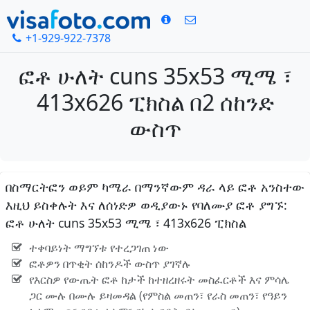
+1-929-922-7378
ፎቶ ሁለት cuns 35x53 ሚሜ ፣
413x626 ፒክስል በ2 ሰከንድ
ውስጥ
በስማርትፎን ወይም ካሜራ በማንኛውም ዳራ ላይ ፎቶ አንስተው
እዚህ ይስቀሉት እና ለሰነድዎ ወዲያውኑ የባለሙያ ፎቶ ያግኙ:
ፎቶ ሁለት cuns 35x53 ሚሜ ፣ 413x626 ፒክስል
ተቀባይነት ማግኘቱ የተረጋገጠ ነው
ፎቶዎን በጥቂት ሰከንዶች ውስጥ ያገኛሉ
የእርስዎ የውጤት ፎቶ ከታች ከተዘረዘሩት መስፈርቶች እና ምሳሌ
ጋር ሙሉ በሙሉ ይዛመዳል (የምስል መጠን፣ የራስ መጠን፣ የዓይን