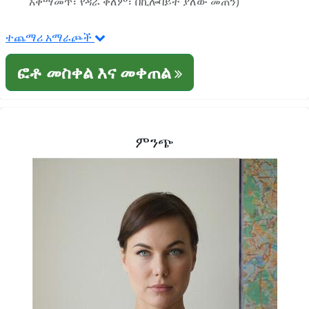
አቀማመጥ፣ የዳራ ቀለም፣ በኪሎባይት ያለው መጠን)
ተጨማሪ አማራጮች
ፎቶ መስቀል እና መቀጠል
ምንጭ