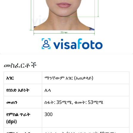
መስፈርቶች
አገር
ማንኛውም አገር (አጠቃላይ)
የሰነድ አይነት
ሌላ
መጠን
ስፋት: 35ሚሜ, ቁመት: 53ሚሜ
የምስል ጥራት
300
(dpi)