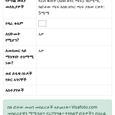
የምስል መለያ
የራስ ቁመት (እስከ ፀጉር ጫፍ): 40ሚሜ;
መለኪያዎች
ከፎቶው ጫፍ እስከ ፀጉር ጫፍ ያለው ርቀት:
5ሚሜ
የዳራ ቀለም
ለህትመት
አዎ
የሚሆን?
ለመስመር ላይ
አዎ
ማስገባት ተስማሚ
ነው?
ወደ ይፋዊ ሰነዶች
የድር አገናኞች
አስተያየቶች
ስለ ፎቶው መጠን መስፈርቶች አይጨነቁ። Visafoto.com
መስፈርቶቹን ማሟላቱን ያረጋግጣል። ትክክለኛ ፎቶዎችን ይሰራል